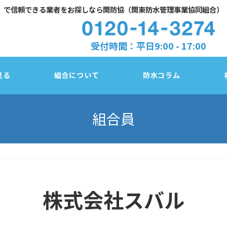
」で
信頼できる業者をお探しなら関防協（関東防水管理事業協同組合）
受付時間：平日9:00 - 17:00
見る
組合について
防水コラム
組合員
防水診断チェック
東京都
塗膜／アスファルト／シート、3種類の防水
株式会社スバル
法
千葉県
防水改修３工法の比較