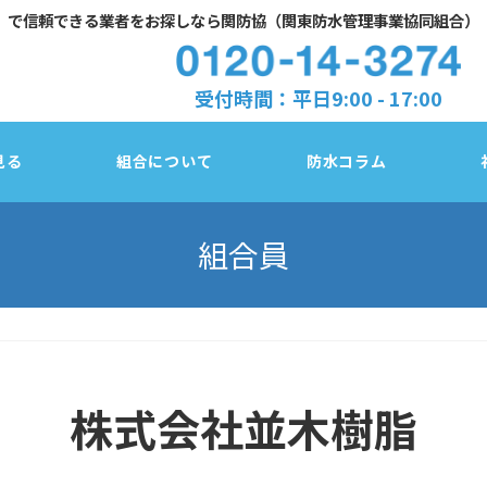
」で
信頼できる業者をお探しなら関防協（関東防水管理事業協同組合）
受付時間：平日9:00 - 17:00
見る
組合について
防水コラム
組合員
防水診断チェック
東京都
塗膜／アスファルト／シート、3種類の防水
株式会社並木樹脂
法
千葉県
防水改修３工法の比較