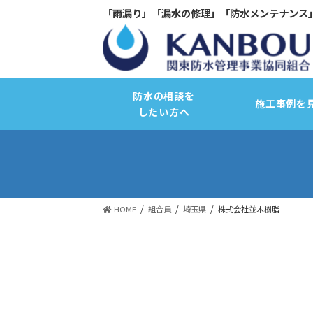
「雨漏り」「漏水の修理」「防水メンテナンス
防水の相談を
施工事例を
したい方へ
HOME
組合員
埼玉県
株式会社並木樹脂
サーモコントロール断熱改修
バリュープラスキャンペーン