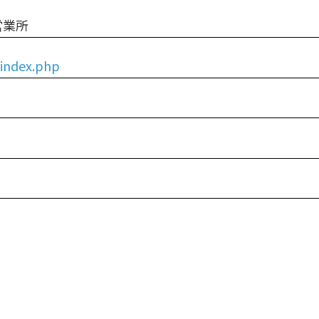
埼玉県
防水改修工法選定チャート
営業所
茨城県
/index.php
栃木県
群馬県
神奈川県
山梨県
長野県
静岡県
新潟県