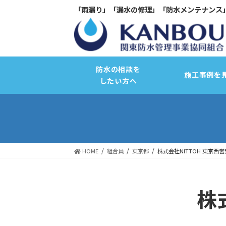
「雨漏り」「漏水の修理」「防水メンテナンス
防水の相談を
施工事例を
したい方へ
HOME
組合員
東京都
株式会社NITTOH 東京西
サーモコントロール断熱改修
株
バリュープラスキャンペーン