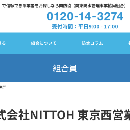
」で
信頼できる業者をお探しなら関防協（関東防水管理事業協同組合）
受付時間：平日9:00 - 17:00
見る
組合について
防水コラム
組合員
営業所
防水診断チェック
東京都
塗膜／アスファルト／シート、3種類の防水
式会社NITTOH 東京西営
法
千葉県
防水改修３工法の比較