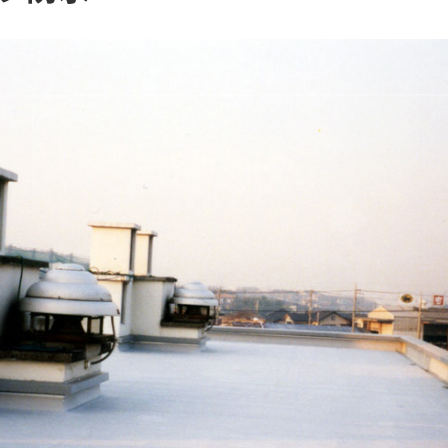
埼玉県
防水改修工法選定チャート
茨城県
栃木県
群馬県
神奈川県
山梨県
長野県
静岡県
新潟県