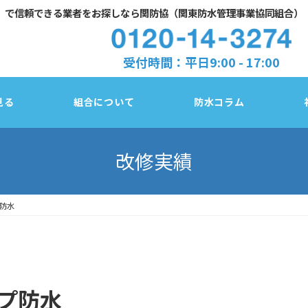
」で
信頼できる業者をお探しなら関防協（関東防水管理事業協同組合）
受付時間：平日9:00 - 17:00
見る
組合について
防水コラム
改修実績
プ防水
防水診断チェック
東京都
塗膜／アスファルト／シート、3種類の防水
法
千葉県
プ防水
防水改修３工法の比較