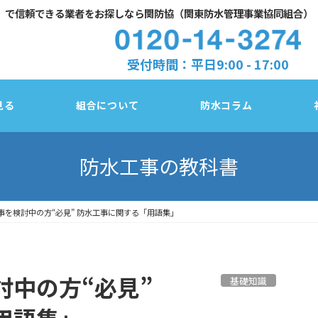
」で
信頼できる業者をお探しなら関防協（関東防水管理事業協同組合）
受付時間：平日9:00 - 17:00
見る
組合について
防水コラム
防水工事の教科書
事を検討中の方“必見” 防水工事に関する「用語集」
防水診断チェック
東京都
塗膜／アスファルト／シート、3種類の防水
法
討中の方“必見”
基礎知識
千葉県
防水改修３工法の比較
用語集」