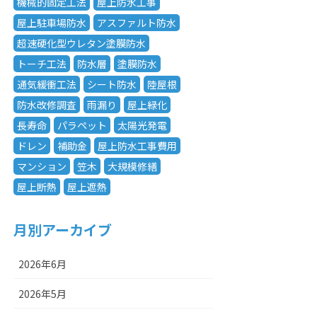
機械的固定工法
屋上防水工事
屋上駐車場防水
アスファルト防水
超速硬化型ウレタン塗膜防水
トーチ工法
防水層
塗膜防水
通気緩衝工法
シート防水
陸屋根
防水改修調査
雨漏り
屋上緑化
長寿命
パラペット
太陽光発電
ドレン
補助金
屋上防水工事費用
マンション
笠木
大規模修繕
屋上断熱
屋上遮熱
月別アーカイブ
2026年6月
2026年5月