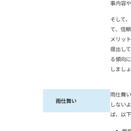
事内容
そして
て、信
メリッ
提出し
る傾向
しまし
雨仕舞
雨仕舞い
しない
ば、以