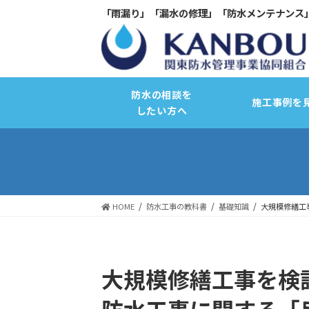
「雨漏り」「漏水の修理」「防水メンテナンス
防水の相談を
施工事例を
したい方へ
HOME
防水工事の教科書
基礎知識
大規模修繕工
サーモコントロール断熱改修
大規模修繕工事を検
バリュープラスキャンペーン
防水工事に関する「