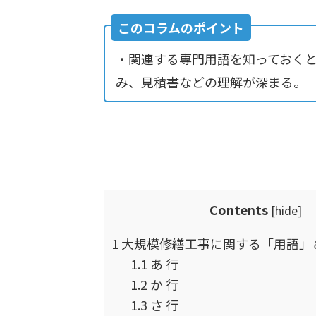
このコラムのポイント
・関連する専門用語を知っておく
み、見積書などの理解が深まる。
Contents
[
hide
]
1
大規模修繕工事に関する「用語」
1.1
あ 行
1.2
か 行
1.3
さ 行