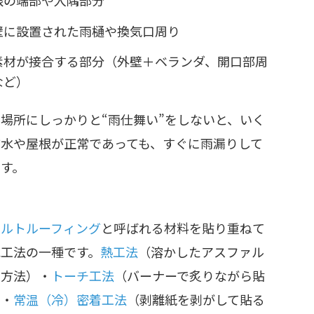
根の端部や入隅部分
壁に設置された雨樋や換気口周り
素材が接合する部分（外壁＋ベランダ、開口部周
など）
場所にしっかりと“雨仕舞い”をしないと、いく
防水や屋根が正常であっても、すぐに雨漏りして
す。
ァルトルーフィング
と呼ばれる材料を貼り重ねて
水工法の一種です。
熱工法
（溶かしたアスファル
る方法）・
トーチ工法
（バーナーで炙りながら貼
）・
常温（冷）密着工法
（剥離紙を剥がして貼る