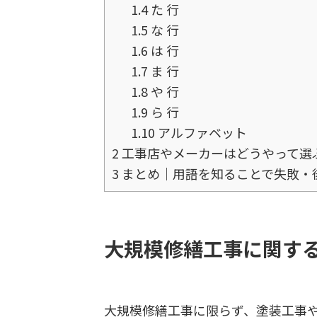
1.4
た 行
1.5
な 行
1.6
は 行
1.7
ま 行
1.8
や 行
1.9
ら 行
1.10
アルファベット
2
工事店やメーカーはどうやって選
3
まとめ｜用語を知ることで失敗・
大規模修繕工事に関す
大規模修繕工事に限らず、塗装工事