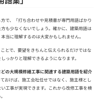
埼玉県
防水改修工法選定チャート
茨城県
る方で、「打ち合わせや見積書が専門用語ばかり
栃木県
た方も少なくないでしょう。確かに、建築用語は
、本当に理解するのは大変かもしれません。
群馬県
神奈川県
くことで、要望をきちんと伝えられるだけではな
をしっかりと理解できるようになります。
山梨県
などの大規模修繕工事に関連する建築用語を紹介
長野県
っておけば、施工会社任せではなく、施主様とし
静岡県
ない工事が実現できます。これから改修工事を検
い。
新潟県