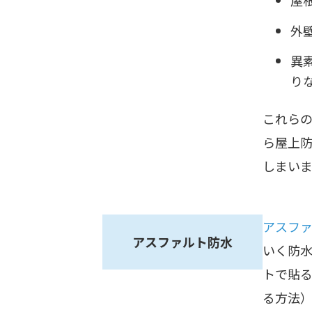
屋
外
異
り
これらの
ら屋上
しまいま
アスフ
アスファルト防水
いく防
トで貼
る方法