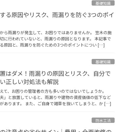
埼玉県
基礎知識
防水改修工法選定チャート
する原因やリスク、雨漏りを防ぐ3つのポイ
茨城県
栃木県
から雨漏りが発生して、お困りではありませんか。 笠木の施
切に行われていないと、雨漏りの原因となります。 本記事で
る原因と、雨漏りを防ぐための3つのポイントについ […]
群馬県
神奈川県
基礎知識
置はダメ！雨漏りの原因とリスク、自分で
山梨県
い正しい対処法も解説
長野県
えて、お困りの管理者の方も多いのではないでしょうか。
夫」と放置していると、雨漏りや建物の資産価値の低下など
静岡県
があります。 また、ご自身で雑草を抜いてしまうと、か […]
新潟県
防水工法
の注意点や劣化サイン｜費用・全面改修の