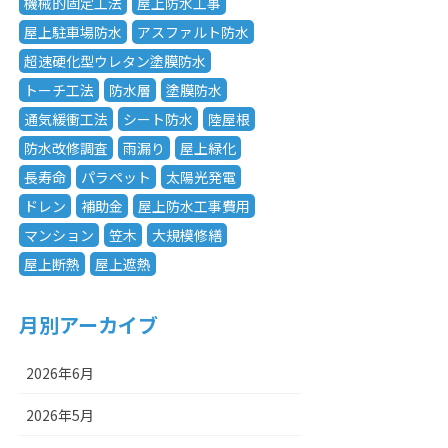
機械的固定工法
屋上防水工事
屋上駐車場防水
アスファルト防水
超速硬化型ウレタン塗膜防水
トーチ工法
防水層
塗膜防水
通気緩衝工法
シート防水
陸屋根
防水改修調査
雨漏り
屋上緑化
長寿命
パラペット
太陽光発電
ドレン
補助金
屋上防水工事費用
マンション
笠木
大規模修繕
屋上断熱
屋上遮熱
月別アーカイブ
2026年6月
2026年5月