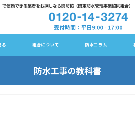
」で
信頼できる業者をお探しなら関防協（関東防水管理事業協同組合）
受付時間：平日9:00 - 17:00
見る
組合について
防水コラム
防水工事の教科書
防水診断チェック
東京都
塗膜／アスファルト／シート、3種類の防水
法
千葉県
防水改修３工法の比較