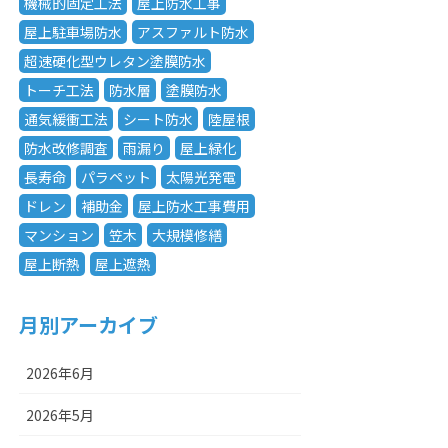
機械的固定工法
屋上防水工事
屋上駐車場防水
アスファルト防水
超速硬化型ウレタン塗膜防水
トーチ工法
防水層
塗膜防水
通気緩衝工法
シート防水
陸屋根
防水改修調査
雨漏り
屋上緑化
長寿命
パラペット
太陽光発電
ドレン
補助金
屋上防水工事費用
マンション
笠木
大規模修繕
屋上断熱
屋上遮熱
月別アーカイブ
2026年6月
2026年5月