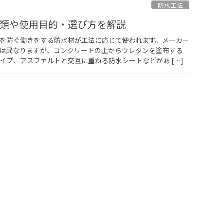
埼玉県
防水工法
防水改修工法選定チャート
類や使用目的・選び方を解説
茨城県
を防ぐ働きをする防水材が工法に応じて使われます。メーカー
は異なりますが、コンクリートの上からウレタンを塗布する
栃木県
イプ、アスファルトと交互に重ねる防水シートなどがあ […]
群馬県
神奈川県
山梨県
長野県
静岡県
新潟県