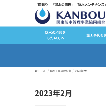
「雨漏り」「漏水の修理」「防水メンテナンス
防水の相談を
施工事例を
したい方へ
HOME
防水工事の教科書
2023年2月
サーモコントロール断熱改修
2023年2月
バリュープラスキャンペーン