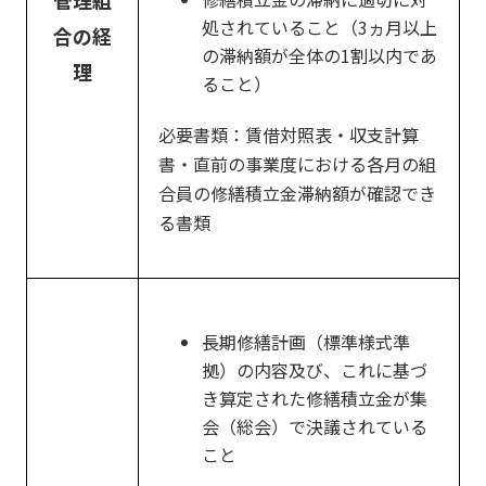
管理組
処されていること（3ヵ月以上
合の経
の滞納額が全体の1割以内であ
理
ること）
必要書類：賃借対照表・収支計算
書・直前の事業度における各月の組
合員の修繕積立金滞納額が確認でき
る書類
長期修繕計画（標準様式準
拠）の内容及び、これに基づ
き算定された修繕積立金が集
会（総会）で決議されている
こと