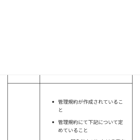
管理者及び監事が定められて
いること
管理組
合の運
集会（総会）が定期的に開催
されていること（年1回以上）
営
必要書類：総会の議事録の写し
管理規約が作成されているこ
と
管理規約にて下記について定
めていること